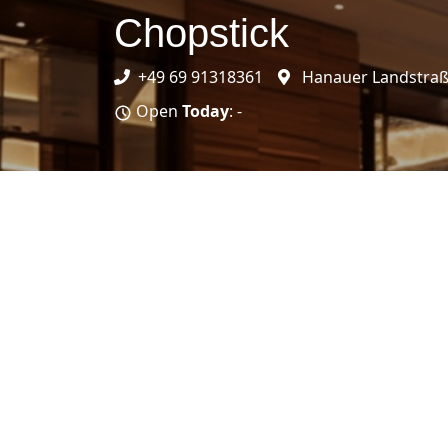
Chopstick
+49 69 91318361
Hanauer Landstraße
Open
Today
: -