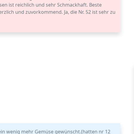
sen ist reichlich und sehr Schmackhaft. Beste
rzlich und zuvorkommend. Ja, die Nr. 52 ist sehr zu
r ein wenig mehr Gemüse gewünscht.(hatten nr 12